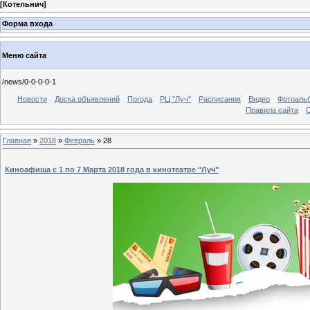
[
Котельнич
]
Форма входа
Меню сайта
/news/0-0-0-0-1
Новости
Доска объявлений
Погода
РЦ "Луч"
Расписания
Видео
Фотоаль
Правила сайта
С
Главная
»
2018
»
Февраль
»
28
Киноафиша c 1 по 7 Марта 2018 года в кинотеатре "Луч"