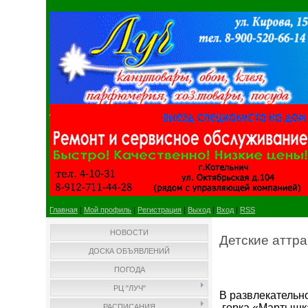
Главная
|
Мой профиль
|
Регистрация
|
Выход
|
Вход
|
RSS
НОВОСТИ
Детские аттр
ДОСКА ОБЪЯВЛЕНИЙ
ПОГОДА
РЦ "ЛУЧ"
В развлекательно
горка «Мартышк
РАСПИСАНИЯ