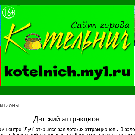
акционы
Детский аттракцион
м центре "Луч" открылся зал детских аттракционов .
В зале
а», лабиринт
«Непоседа», игра «Киннект», аэрохоккей, сим