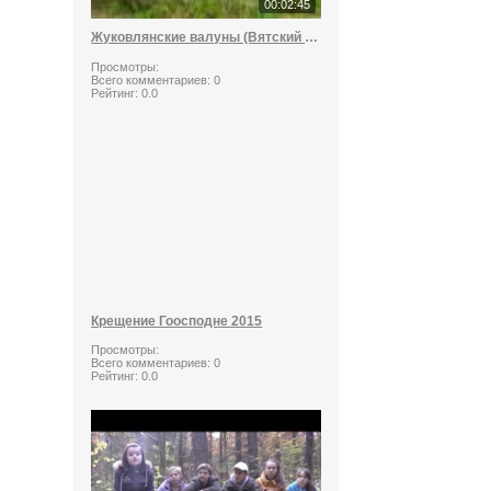
00:02:45
Жуковлянские валуны (Вятский стоунхендж)
Просмотры:
Всего комментариев:
0
Рейтинг:
0.0
Крещение Гоосподне 2015
Просмотры:
Всего комментариев:
0
Рейтинг:
0.0