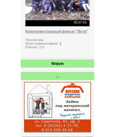
00:07:53
Короткометражный фильм "Йети"
Просмотры:
Всего комментариев:
6
Рейтинг:
0.0
Форум
..