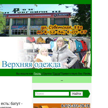
Вы вошли как
Гость
| Группа "
Гости
"Приветствую Вас
Гость
...
 есть: батут -
улятор