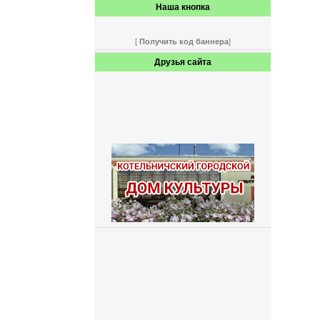
Наша кнопка
[
Получить код баннера
]
Друзья сайта