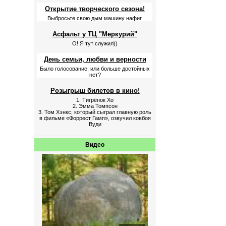
Открытие творческого сезона!
Выбросьте свою дым машину нафиг.
Асфальт у ТЦ "Меркурий"
О! Я тут служил))
День семьи, любви и верности
Было голосование, или больше достойных
нет?
Розыгрыш билетов в кино!
1. Тигрёнок Хо
2. Эмма Томпсон
3. Том Хэнкс, который сыграл главную роль
в фильме «Форрест Гамп», озвучил ковбоя
Вуди
Видео