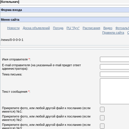
[
Котельнич
]
Форма входа
Меню сайта
Новости
Доска объявлений
Погода
РЦ "Луч"
Расписания
Видео
Фотоаль
Правила сайта
С
/news/0-0-0-0-1
Имя отправителя
*
:
E-mail отправителя (на указанный e-mail придет ответ
администратора):
Тема письма:
Текст сообщения
*
:
Прикрепите фото, или любой другой файл к посланию (если
имеется) №1:
Прикрепите фото, или любой другой файл к посланию (если
имеется) №2:
Прикрепите фото, или любой другой файл к посланию (если
имеется) №3: