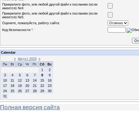
Прикрепите фото, или любой другой файл к посланию (если
имеется) №4:
Прикрепите фото, или любой другой файл к посланию (если
имеется) №5:
Оцените, пожалуйста, работу сайта:
Код безопасности
*
:
Calendar
«
Август 2026
»
Пн
Вт
Ср
Чт
Пт
Сб
Вс
1
2
3
4
5
6
7
8
9
10
11
12
13
14
15
16
17
18
19
20
21
22
23
24
25
26
27
28
29
30
31
Полная версия сайта