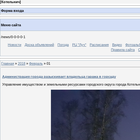
[
Котельнич
]
Форма входа
Меню сайта
/news/0-0-0-0-1
Новости
Доска объявлений
Погода
РЦ "Луч"
Расписания
Видео
Фотоаль
Правила сайта
С
Главная
»
2018
»
Февраль
»
01
Администрация города разыскивает владельца гаража в горсаду
Управление имуществом и земельными ресурсами городского округа города Котельн