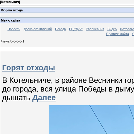
[
Котельнич
]
Форма входа
Меню сайта
Новости
Доска объявлений
Погода
РЦ "Луч"
Расписания
Видео
Фотоаль
Правила сайта
С
/news/0-0-0-0-1
Горят отходы
В Котельниче, в районе Веснинки г
до города, вся улица Победы в дыму
дышать
Далее