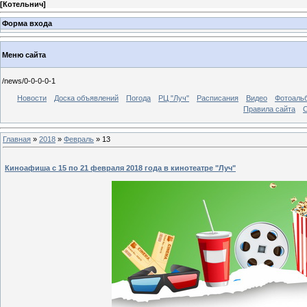
[
Котельнич
]
Форма входа
Меню сайта
/news/0-0-0-0-1
Новости
Доска объявлений
Погода
РЦ "Луч"
Расписания
Видео
Фотоаль
Правила сайта
С
Главная
»
2018
»
Февраль
»
13
Киноафиша c 15 по 21 февраля 2018 года в кинотеатре "Луч"