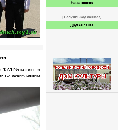
Наша кнопка
[
Получить код баннера
]
Друзья сайта
тей
х (КоАП РФ) расширяется
няться административная