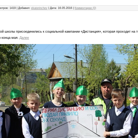
отров: 1419 | Добавил:
ekaterinchev
| Дата:
16.05.2016
|
Комментарии (0)
ой школы присоединились к социальной кампании «Дистанция», которая проходит на 
о конца мая.
Далее