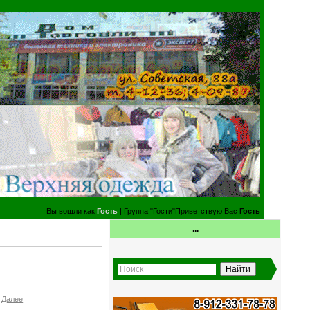
Вы вошли как
Гость
| Группа "
Гости
"Приветствую Вас
Гость
...
.
Далее