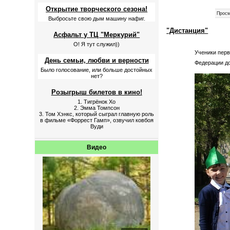
Открытие творческого сезона!
Просм
Выбросьте свою дым машину нафиг.
"Дистанция"
Асфальт у ТЦ "Меркурий"
О! Я тут служил))
Ученики перв
День семьи, любви и верности
Федерации д
Было голосование, или больше достойных
нет?
Розыгрыш билетов в кино!
1. Тигрёнок Хо
2. Эмма Томпсон
3. Том Хэнкс, который сыграл главную роль
в фильме «Форрест Гамп», озвучил ковбоя
Вуди
Видео