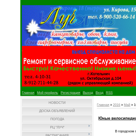
Главная
|
Мой профиль
|
Регистрация
|
Выход
|
Вход
|
RSS
НОВОСТИ
Главная
»
2016
»
Май
»
1
ДОСКА ОБЪЯВЛЕНИЙ
Юные велосипеди
ПОГОДА
РЦ "ЛУЧ"
В городском 
РАСПИСАНИЯ