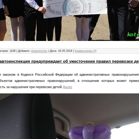
отров: 1108 | Добавил:
ekaterinchev
| Дата:
16.05.2016
|
Комментарии (0)
автоинспекция предупреждает об ужесточении правил перевозки де
 законом в Кодексе Российской Федерации об административных правонарушения
бъектов административных правонарушений, в отношении которых может приме
сть за нарушения при перевозке детей
Далее