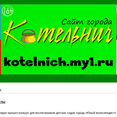
6
сты
парке прошел конкурс для воспитанников детских садов города «Юный велосипедист»