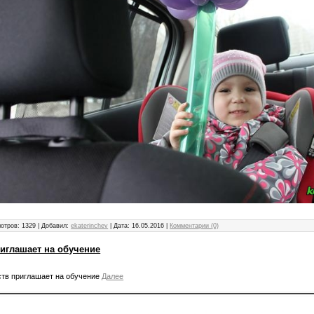
отров: 1329 | Добавил:
ekaterinchev
| Дата:
16.05.2016
|
Комментарии (0)
иглашает на обучение
ств приглашает на обучение
Далее