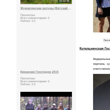
00:02:45
Жуковлянские валуны (Вятский стоунхендж)
Просмотры:
Всего комментариев:
0
Рейтинг:
0.0
Просм
Котельничская Гос
Федеральным
перечень су
ответственно
Крещение Гоосподне 2015
Просмотры:
Всего комментариев:
0
Рейтинг:
0.0