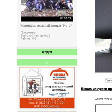
00:07:53
Короткометражный фильм "Йети"
Просмотры:
Всего комментариев:
6
Рейтинг:
0.0
Форум
..
Просм
Школа искусств пр
Школа искус