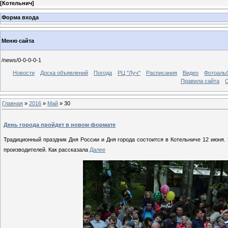
[
Котельнич
]
Форма входа
Меню сайта
/news/0-0-0-0-1
Новости
Доска объявлений
Погода
РЦ "Луч"
Расписания
Видео
Фотоаль
Правила сайта
С
Главная
»
2016
»
Май
»
30
День города пройдет в новом формате
Традиционный праздник Дня России и Дня города состоится в Котельниче 12 июня.
производителей. Как рассказала
Далее