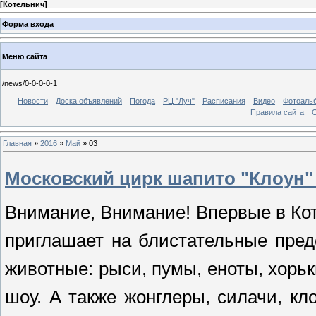
[
Котельнич
]
Форма входа
Меню сайта
/news/0-0-0-0-1
Новости
Доска объявлений
Погода
РЦ "Луч"
Расписания
Видео
Фотоаль
Правила сайта
С
Главная
»
2016
»
Май
»
03
Московский цирк шапито "Клоун
Внимание, Внимание! Впервые в Ко
приглашает на блистательные пре
животные: рыси, пумы, еноты, хорь
шоу. А также жонглеры, силачи, к