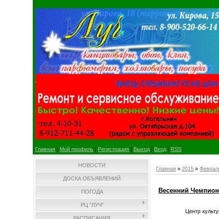
Главная
|
Мой профиль
|
Регистрация
|
Выход
|
Вход
|
RSS
НОВОСТИ
Главная
»
2015
»
Феврал
ДОСКА ОБЪЯВЛЕНИЙ
Весенний Чемпион
ПОГОДА
РЦ "ЛУЧ"
Центр культу
РАСПИСАНИЯ