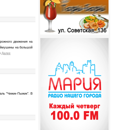
рожного движения на
Наймушины на большой
е
Далее
аль "Чижик-Пыжик
". В