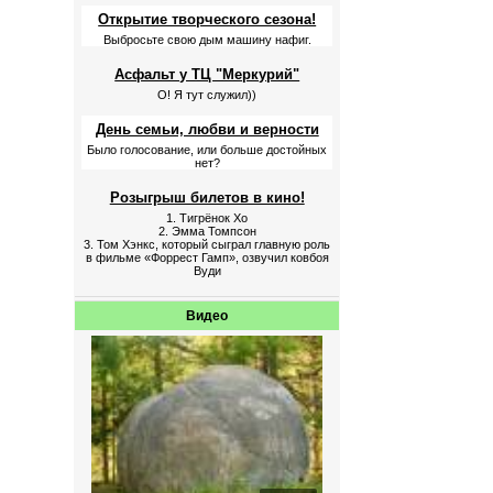
Открытие творческого сезона!
Выбросьте свою дым машину нафиг.
Асфальт у ТЦ "Меркурий"
О! Я тут служил))
День семьи, любви и верности
Было голосование, или больше достойных
нет?
Розыгрыш билетов в кино!
1. Тигрёнок Хо
2. Эмма Томпсон
3. Том Хэнкс, который сыграл главную роль
в фильме «Форрест Гамп», озвучил ковбоя
Вуди
Видео