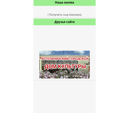
Наша кнопка
[
Получить код баннера
]
Друзья сайта