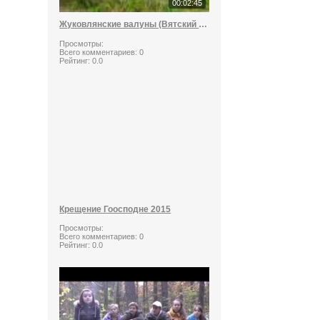
00:02:45
Жуковлянские валуны (Вятский стоунхендж)
Просмотры:
Всего комментариев:
0
Рейтинг:
0.0
Крещение Гоосподне 2015
Просмотры:
Всего комментариев:
0
Рейтинг:
0.0