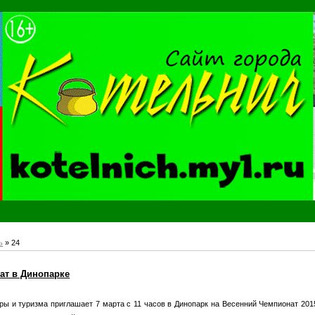
ь
»
24
ат в Динопарке
ры и туризма приглашает 7 марта с 11 часов в Динопарк на Весенний Чемпионат 201