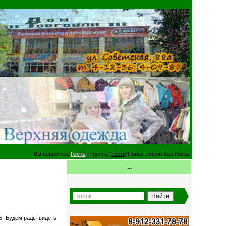
Вы вошли как
Гость
| Группа "
Гости
"Приветствую Вас
Гость
...
5. Будем рады видеть