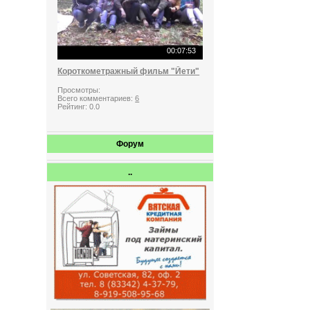
00:07:53
Короткометражный фильм "Йети"
Просмотры:
Всего комментариев:
6
Рейтинг:
0.0
Форум
..