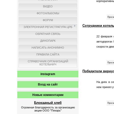
корпоративн
ВИДЕО
ФОТОАЛЬБОМЫ
Просм
ФОРУМ
Сотрудники котел
ЭЛЕКТРОННАЯ РЕГИСТРАТУРА ЦРБ
ОБРАТНАЯ СВЯЗЬ
22 февраля 
ДИНОПАРК
автодорогах 
скорости дви
НАПИСАТЬ АНОНИМНО
ПРАВИЛА САЙТА
СПРАВОЧНИК ОРГАНИЗАЦИЙ
Просм
КОТЕЛЬНИЧ
Победители верну
instagram
На днях в се
Вход на сайт
нем принял
у
Новые комментарии
Блокадный хлеб
Просм
Огромная благодарность за организацию
акции ООО "Пекарь"