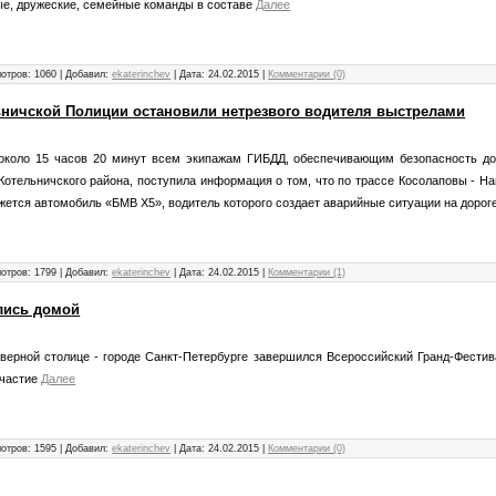
ые, дружеские, семейные команды в составе
Далее
отров: 1060 | Добавил:
ekaterinchev
| Дата:
24.02.2015
|
Комментарии (0)
ьничской Полиции остановили нетрезвого водителя выстрелами
около 15 часов 20 минут всем экипажам ГИБДД, обеспечивающим безопасность до
Котельничского района, поступила информация о том, что по трассе Косолаповы - 
жется автомобиль «БМВ Х5», водитель которого создает аварийные ситуации на дорог
отров: 1799 | Добавил:
ekaterinchev
| Дата:
24.02.2015
|
Комментарии (1)
лись домой
верной столице - городе Санкт-
Петербурге завершился Всероссийский Гранд-Фестив
частие
Далее
отров: 1595 | Добавил:
ekaterinchev
| Дата:
24.02.2015
|
Комментарии (0)