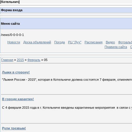
[
Котельнич
]
Форма входа
Меню сайта
/news/0-0-0-0-1
Новости
Доска объявлений
Погода
РЦ "Луч"
Расписания
Видео
Фотоаль
Правила сайта
С
Главная
»
2015
»
Февраль
»
05
Лыжи в сторону!
"Лыжня России - 2015", которая в Котельниче должна состоятся 7 февраля, отменяет
В городе карантин!
С 4 февраля 2015 года в г. Котельниче введены карантинные мероприятия в связи 
Рули трезвым!