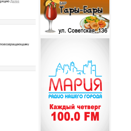
одукцию
Далее
ветовозвращающими