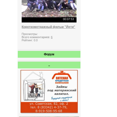
00:07:53
Короткометражный фильм "Йети"
Просмотры:
Всего комментариев:
6
Рейтинг:
0.0
Форум
..