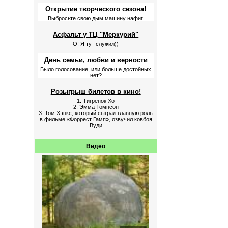
Открытие творческого сезона!
Выбросьте свою дым машину нафиг.
Асфальт у ТЦ "Меркурий"
О! Я тут служил))
День семьи, любви и верности
Было голосование, или больше достойных
нет?
Розыгрыш билетов в кино!
1. Тигрёнок Хо
2. Эмма Томпсон
3. Том Хэнкс, который сыграл главную роль
в фильме «Форрест Гамп», озвучил ковбоя
Вуди
Видео