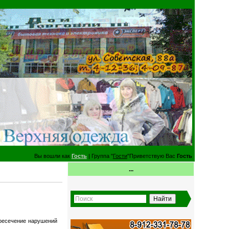
Вы вошли как
Гость
| Группа "
Гости
"Приветствую Вас
Гость
...
пресечение нарушений