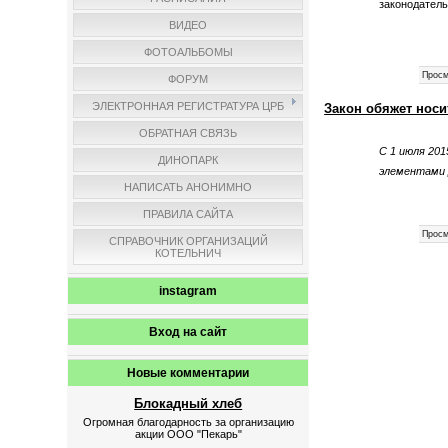
законодател
ВИДЕО
ФОТОАЛЬБОМЫ
Просм
ФОРУМ
ЭЛЕКТРОННАЯ РЕГИСТРАТУРА ЦРБ
Закон обяжет нос
ОБРАТНАЯ СВЯЗЬ
С 1 июля 20
ДИНОПАРК
элементам
НАПИСАТЬ АНОНИМНО
ПРАВИЛА САЙТА
Просм
СПРАВОЧНИК ОРГАНИЗАЦИЙ
КОТЕЛЬНИЧ
instagram
Вход на сайт
Новые комментарии
Блокадный хлеб
Огромная благодарность за организацию
акции ООО "Пекарь"