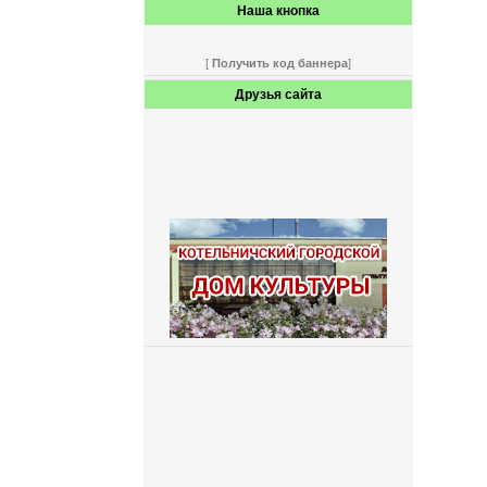
Наша кнопка
[
Получить код баннера
]
Друзья сайта