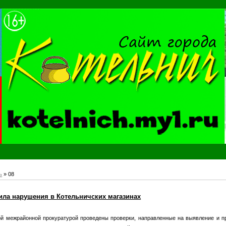
ь
»
08
ила нарушения в Котельничских магазинах
ой межрайонной прокуратурой проведены проверки, направленные на выявление и 