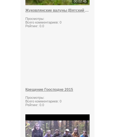
00:02:45
Жуковлянские валуны (Вятский стоунхендж)
Просмотры:
Всего комментариев:
0
Рейтинг:
0.0
Крещение Гоосподне 2015
Просмотры:
Всего комментариев:
0
Рейтинг:
0.0