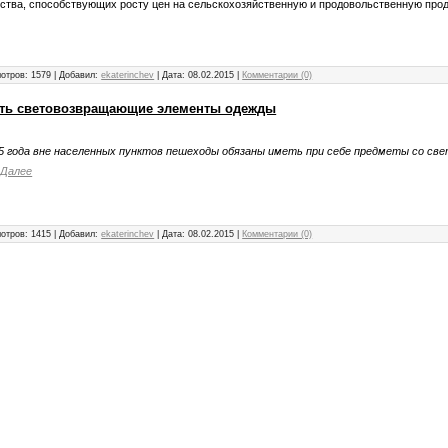
ьства, способствующих росту цен на сельскохозяйственную и продовольственную пр
отров: 1579 | Добавил:
ekaterinchev
| Дата:
08.02.2015
|
Комментарии (0)
ить световозвращающие элементы одежды
15 года вне населенных пунктов пешеходы обязаны иметь при себе предметы со с
и
Далее
отров: 1415 | Добавил:
ekaterinchev
| Дата:
08.02.2015
|
Комментарии (0)