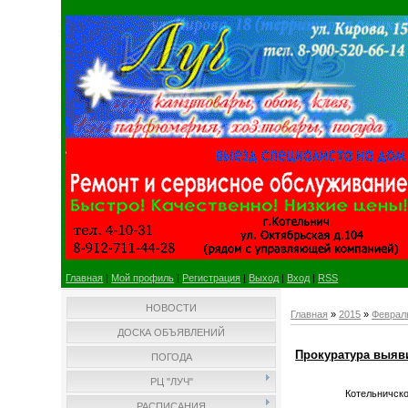
Главная
|
Мой профиль
|
Регистрация
|
Выход
|
Вход
|
RSS
НОВОСТИ
Главная
»
2015
»
Феврал
ДОСКА ОБЪЯВЛЕНИЙ
Прокуратура выяв
ПОГОДА
РЦ "ЛУЧ"
Котельничск
РАСПИСАНИЯ