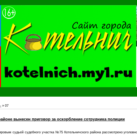
ь
»
07
районе вынесен приговор за оскорбление сотрудника полиции
мировым судьей судебного участка №75 Котельничского района рассмотрено уголовн