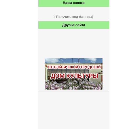
Наша кнопка
[
Получить код баннера
]
Друзья сайта