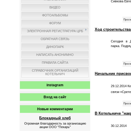
Сивкова Евге
ВИДЕО
ФОТОАЛЬБОМЫ
Просм
ФОРУМ
Ход строительства
ЭЛЕКТРОННАЯ РЕГИСТРАТУРА ЦРБ
ОБРАТНАЯ СВЯЗЬ
Сегодня в 
парка.
Подря
ДИНОПАРК
НАПИСАТЬ АНОНИМНО
ПРАВИЛА САЙТА
Просм
СПРАВОЧНИК ОРГАНИЗАЦИЙ
Начальник присво
КОТЕЛЬНИЧ
instagram
29.12.2014 К
связи «Срет
Вход на сайт
Просм
Новые комментарии
В Котельниче "на
Блокадный хлеб
Огромная благодарность за организацию
30.12.201
акции ООО "Пекарь"