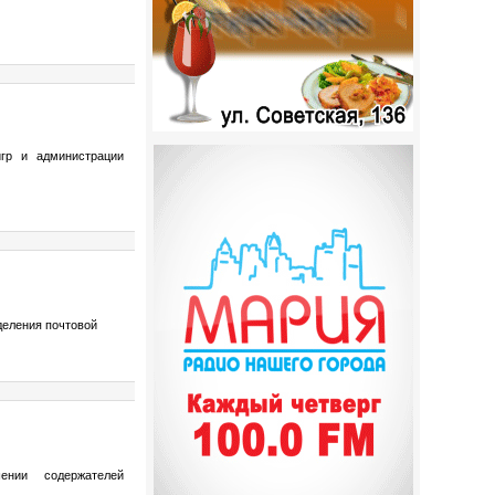
гр и администрации
деления почтовой
ении содержателей