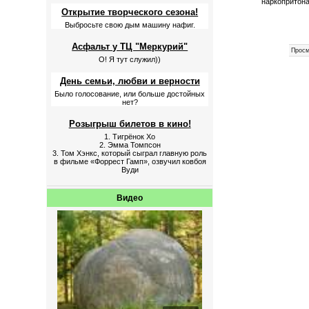
наркопритона
Открытие творческого сезона!
Выбросьте свою дым машину нафиг.
Асфальт у ТЦ "Меркурий"
Просм
О! Я тут служил))
День семьи, любви и верности
Было голосование, или больше достойных
нет?
Розыгрыш билетов в кино!
1. Тигрёнок Хо
2. Эмма Томпсон
3. Том Хэнкс, который сыграл главную роль
в фильме «Форрест Гамп», озвучил ковбоя
Вуди
Видео