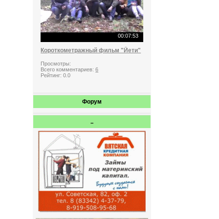
00:07:53
Короткометражный фильм "Йети"
Просмотры:
Всего комментариев:
6
Рейтинг:
0.0
Форум
..