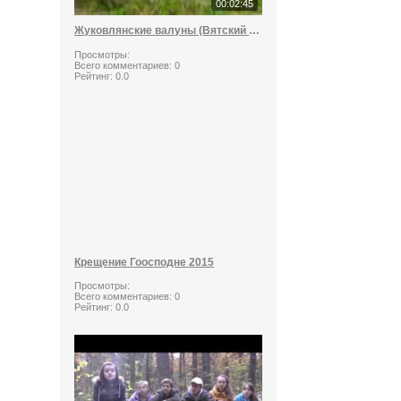
00:02:45
Жуковлянские валуны (Вятский стоунхендж)
Просмотры:
Всего комментариев:
0
Рейтинг:
0.0
Крещение Гоосподне 2015
Просмотры:
Всего комментариев:
0
Рейтинг:
0.0