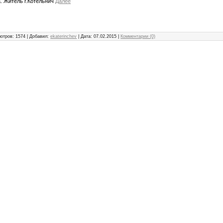
. Житель г.Котельнич
Далее
отров: 1574 | Добавил:
ekaterinchev
| Дата:
07.02.2015
|
Комментарии (0)