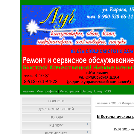
Главная
|
Мой профиль
|
Регистрация
|
Выход
|
Вход
|
RSS
НОВОСТИ
Главная
»
2015
»
Феврал
ДОСКА ОБЪЯВЛЕНИЙ
В Котельничском 
ПОГОДА
РЦ "ЛУЧ"
15.01.2015 
РАСПИСАНИЯ