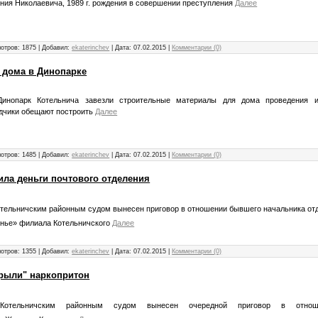
ния Николаевича, 1989 г. рождения в совершении преступления
Далее
отров: 1875 | Добавил:
ekaterinchev
| Дата:
07.02.2015
|
Комментарии (0)
 дома в Динопарке
Динопарк Котельнича завезли строительные материалы для дома проведения и
дчики
обещают
построить
Далее
отров: 1485 | Добавил:
ekaterinchev
| Дата:
07.02.2015
|
Комментарии (0)
ила деньги почтового отделения
отельничским районным судом вынесен приговор в отношении бывшего начальника от
енье» филиала Котельничского
Далее
отров: 1355 | Добавил:
ekaterinchev
| Дата:
07.02.2015
|
Комментарии (0)
крыли" наркопритон
4 Котельничским районным судом вынесен очередной приговор в отнош