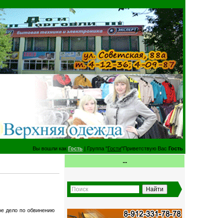
Вы вошли как
Гость
| Группа "
Гости
"Приветствую Вас
Гость
...
ое дело по обвинению