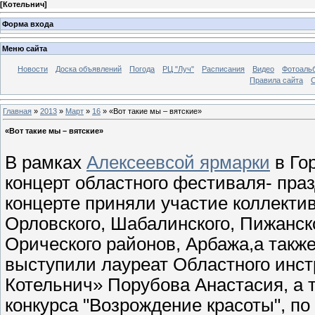
[
Котельнич
]
Форма входа
Меню сайта
Новости
Доска объявлений
Погода
РЦ "Луч"
Расписания
Видео
Фотоаль
Правила сайта
С
Главная
»
2013
»
Март
»
16
» «Вот такие мы – вятские»
«Вот такие мы – вятские»
В рамках
Алексеевсой ярмарки
в Го
концерт областного фестиваля- праз
концерте приняли участие коллектив
Орловского, Шабалинского, Пижанск
Орического районов, Арбажа,а также
выступили лауреат Областного инстр
Котельнич» Порубова Анастасия, а 
конкурса "Возрождение красоты", по