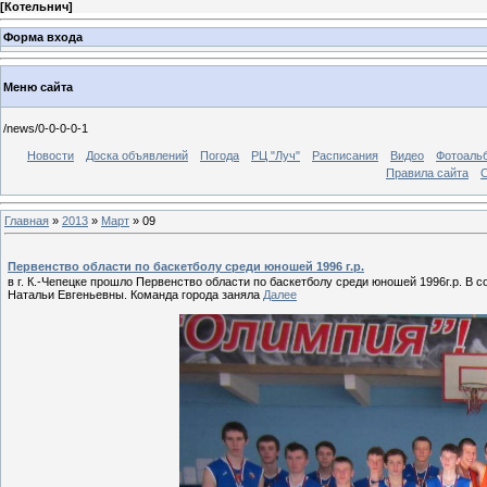
[
Котельнич
]
Форма входа
Меню сайта
/news/0-0-0-0-1
Новости
Доска объявлений
Погода
РЦ "Луч"
Расписания
Видео
Фотоаль
Правила сайта
С
Главная
»
2013
»
Март
»
09
Первенство области по баскетболу среди юношей 1996 г.р.
в г. К.-Чепецке прошло Первенство области по баскетболу среди юношей 1996г.р.
В с
Натальи Евгеньевны. Команда города заняла
Далее