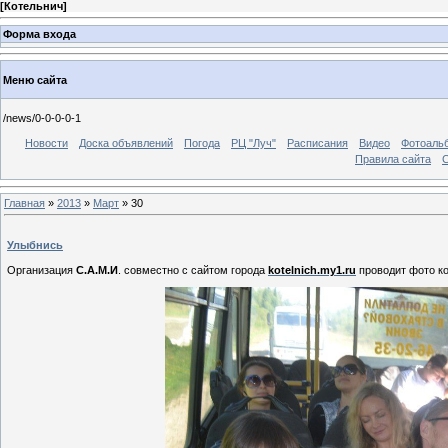
[
Котельнич
]
Форма входа
Меню сайта
/news/0-0-0-0-1
Новости
Доска объявлений
Погода
РЦ "Луч"
Расписания
Видео
Фотоаль
Правила сайта
С
Главная
»
2013
»
Март
»
30
Улыбнись
Организация
С.А.М.И
. совместно с сайтом города
kotelnich.my1.ru
проводит фото к