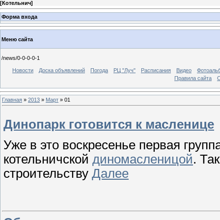
[
Котельнич
]
Форма входа
Меню сайта
/news/0-0-0-0-1
Новости
Доска объявлений
Погода
РЦ "Луч"
Расписания
Видео
Фотоаль
Правила сайта
С
Главная
»
2013
»
Март
»
01
Динопарк готовится к масленице
Уже в это воскресенье первая групп
котельничской
диномасленицой
. Та
строительству
Далее