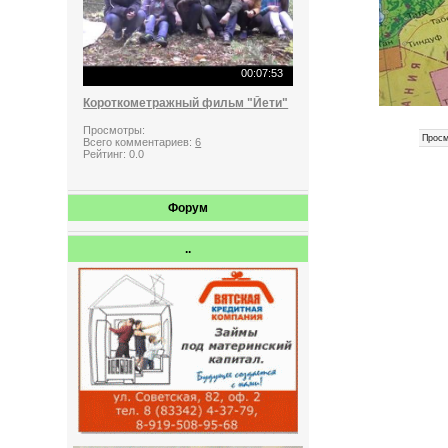
00:07:53
Короткометражный фильм "Йети"
Просмотры:
Просм
Всего комментариев:
6
Рейтинг:
0.0
Форум
..