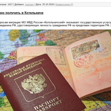
отров: 1417 | Добавил:
mamaev
| Дата:
25.10.2018
|
Комментарии (0)
жно получить в Котельниче
просам миграции МО МВД России «Котельничский» оказывает государственную услуг
ражданина РФ, удостоверяющих личность гражданина РФ за пределами территории РФ