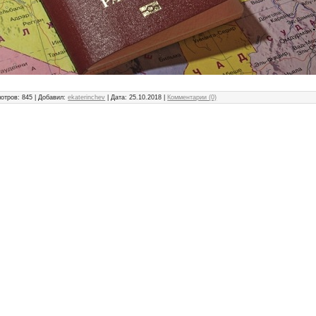
отров: 845 | Добавил:
ekaterinchev
| Дата:
25.10.2018
|
Комментарии (0)