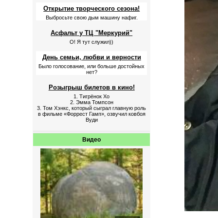
Открытие творческого сезона!
Выбросьте свою дым машину нафиг.
Асфальт у ТЦ "Меркурий"
О! Я тут служил))
День семьи, любви и верности
Было голосование, или больше достойных
нет?
Розыгрыш билетов в кино!
1. Тигрёнок Хо
2. Эмма Томпсон
3. Том Хэнкс, который сыграл главную роль
в фильме «Форрест Гамп», озвучил ковбоя
Вуди
Видео