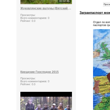
00:02:45
Просм
Жуковлянские валуны (Вятский стоунхендж)
Загранпаспорт мо
Просмотры:
Всего комментариев:
0
Рейтинг:
0.0
Отдел по во
паспортов г
Крещение Гоосподне 2015
Просмотры:
Всего комментариев:
0
Рейтинг:
0.0