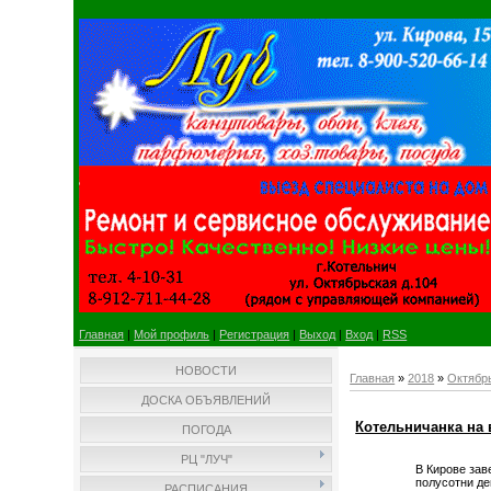
Главная
|
Мой профиль
|
Регистрация
|
Выход
|
Вход
|
RSS
НОВОСТИ
Главная
»
2018
»
Октябр
ДОСКА ОБЪЯВЛЕНИЙ
Котельничанка на 
ПОГОДА
РЦ "ЛУЧ"
В Кирове зав
полусотни де
РАСПИСАНИЯ