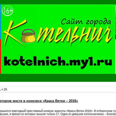
ь
»
25
втором месте в конкурсе «Краса Вятки – 2018»
ершился ежегодный престижный конкурс красоты «Краса Вятки 2018». В отборочном т
вушек, в финал из которых вышли только 17. Одна из девушек котельничанка – Екат