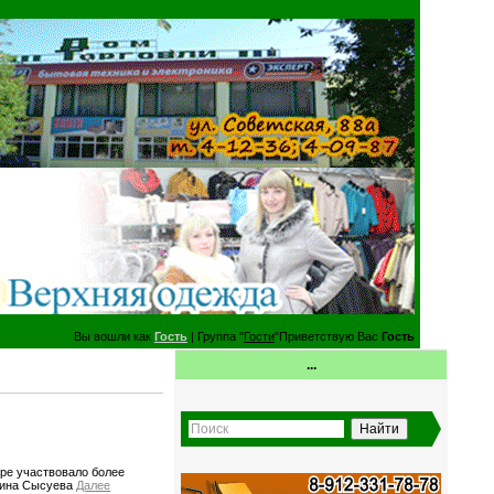
Вы вошли как
Гость
| Группа "
Гости
"Приветствую Вас
Гость
...
уре участвовало более
ерина Сысуева
Далее