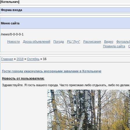
[
Котельнич
]
Форма входа
Меню сайта
/news/0-0-0-0-1
Новости
Доска объявлений
Погода
РЦ "Луч"
Расписания
Видео
Фотоаль
Правила сайта
С
Главная
»
2018
»
Октябрь
»
16
Гости города ужаснулись мусорными завалами в Котельниче
Новость от пользователя:
Здравствуйте. Я гость вашего города. Часто приезжаю либо отдыхать, либо по делам.