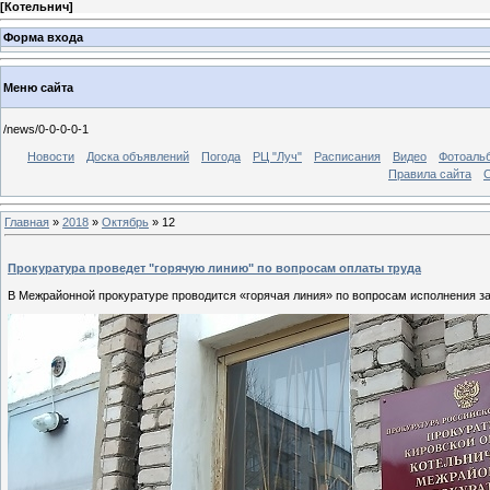
[
Котельнич
]
Форма входа
Меню сайта
/news/0-0-0-0-1
Новости
Доска объявлений
Погода
РЦ "Луч"
Расписания
Видео
Фотоаль
Правила сайта
С
Главная
»
2018
»
Октябрь
»
12
Прокуратура проведет "горячую линию" по вопросам оплаты труда
В Межрайонной прокуратуре проводится «горячая линия» по вопросам исполнения з