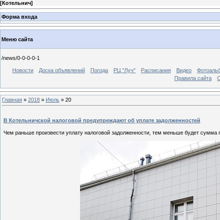
[
Котельнич
]
Форма входа
Меню сайта
/news/0-0-0-0-1
Новости
Доска объявлений
Погода
РЦ "Луч"
Расписания
Видео
Фотоаль
Правила сайта
С
Главная
»
2018
»
Июль
»
20
В Котельничской налоговой предупреждают об уплате задолженностей
Чем раньше произвести уплату налоговой задолженности, тем меньше будет сумма 