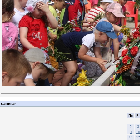
Calendar
Пн
Вт
2
3
9
10
16
17