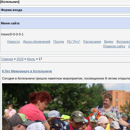
[
Котельнич
]
Форма входа
Меню сайта
/news/0-0-0-0-1
Новости
Доска объявлений
Погода
РЦ "Луч"
Расписания
Видео
Фотоаль
Правила сайта
С
Главная
»
2018
»
Июль
»
17
8 Лет Мемориалу в Котельниче
Сегодня в Котельниче прошло памятное мероприятие, посвященное 8-летию открыт