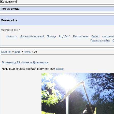
[
Котельнич
]
Форма входа
Меню сайта
/news/0-0-0-0-1
Новости
Доска объявлений
Погода
РЦ "Луч"
Расписания
Видео
Фотоаль
Правила сайта
С
Главная
»
2018
»
Июль
»
09
В пятницу 13 - Ночь в Динопарке
Ночь в Динопарке пройдет в эту пятницу
Далее