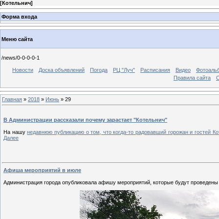
[
Котельнич
]
Форма входа
Меню сайта
/news/0-0-0-0-1
Новости
Доска объявлений
Погода
РЦ "Луч"
Расписания
Видео
Фотоаль
Правила сайта
С
Главная
»
2018
»
Июнь
»
29
В Администрации рассказали почему зарастает "Котельнич"
На нашу
недавнюю публикацию о том, что когда-то радовавший горожан и гостей К
Далее
Афиша мероприятий в июле
Администрация города опубликовала афишу мероприятий, которые будут проведены 