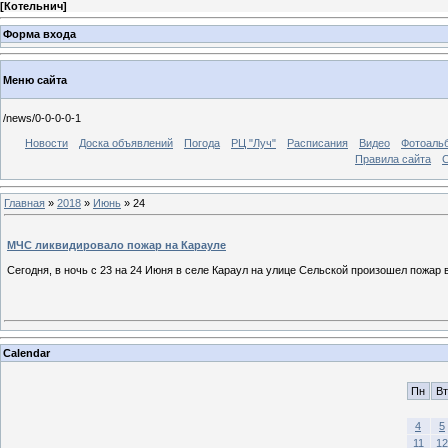
[
Котельнич
]
Форма входа
Меню сайта
/news/0-0-0-0-1
Новости
Доска объявлений
Погода
РЦ "Луч"
Расписания
Видео
Фотоаль
Правила сайта
С
Главная
»
2018
»
Июнь
»
24
МЧС ликвидировало пожар на Карауле
Сегодня, в ночь с 23 на 24 Июня в селе Караул на улице Сельской произошел пожар
Calendar
Пн
Вт
4
5
11
12