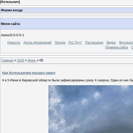
[
Котельнич
]
Форма входа
Меню сайта
/news/0-0-0-0-1
Новости
Доска объявлений
Погода
РЦ "Луч"
Расписания
Видео
Фотоаль
Правила сайта
С
Главная
»
2018
»
Июнь
»
08
Над Котельничем прошел смерч
4 и 5 Июня в Кировской области были зафиксированы сразу 4 смерча. Один из них б