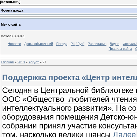
[
Котельнич
]
Форма входа
Меню сайта
/news/0-0-0-0-1
Новости
Доска объявлений
Погода
РЦ "Луч"
Расписания
Видео
Фотоаль
Правила сайта
С
Главная
»
2013
»
Август
»
27
Поддержка проекта «Центр интел
Сегодня в Центральной библиотеке
ООС «Общество любителей чтения»
интеллектуального развития». На с
оборудования помещения Детско-юн
собрании принял участие консультан
том, насколько велики шансы
Далее