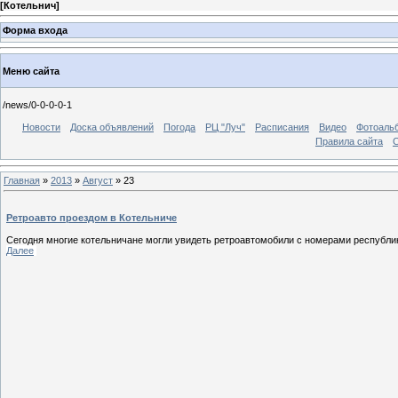
[
Котельнич
]
Форма входа
Меню сайта
/news/0-0-0-0-1
Новости
Доска объявлений
Погода
РЦ "Луч"
Расписания
Видео
Фотоаль
Правила сайта
С
Главная
»
2013
»
Август
»
23
Ретроавто проездом в Котельниче
Сегодня многие котельничане могли увидеть ретроавтомобили с номерами республики
Далее