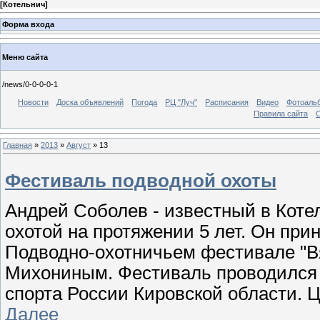
[
Котельнич
]
Форма входа
Меню сайта
/news/0-0-0-0-1
Новости
Доска объявлений
Погода
РЦ "Луч"
Расписания
Видео
Фотоаль
Правила сайта
С
Главная
»
2013
»
Август
»
13
Фестиваль подводной охоты
Андрей Соболев - известный в Коте
охотой на протяжении 5 лет. Он при
Подводно-охотничьем фестивале "Вя
Михониным. Фестиваль проводился 
спорта России Кировской области. 
Далее