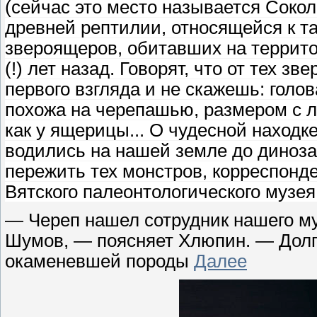
(сейчас это место называется Соко
древней рептилии, относящейся к т
звероящеров, обитавших на террит
(!) лет назад. Говорят, что от тех з
первого взгляда и не скажешь: голо
похожа на черепашью, размером с л
как у ящерицы... О чудесной находк
водились на нашей земле до динозав
пережить тех монстров, корреспонд
Вятского палеонтологического му
— Череп нашел сотрудник нашего му
Шумов, — поясняет Хлюпин. — Долг
окаменевшей породы
Далее