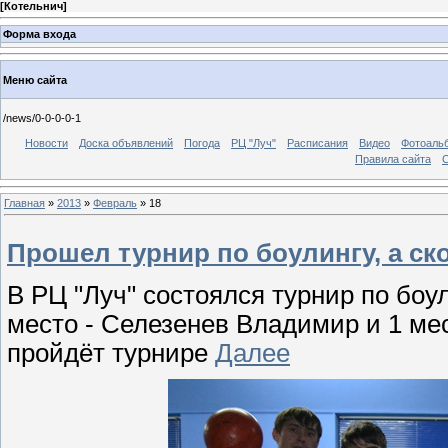
[
Котельнич
]
Форма входа
Меню сайта
/news/0-0-0-0-1
Новости
Доска объявлений
Погода
РЦ "Луч"
Расписания
Видео
Фотоаль
Правила сайта
С
Главная
»
2013
»
Февраль
»
18
Прошел турнир по боулингу, а ск
В РЦ "Луч" состоялся турнир по боу
место - Селезенев Владимир и 1 ме
пройдёт турнире
Далее