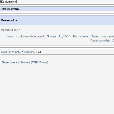
[
Котельнич
]
Форма входа
Меню сайта
/news/0-0-0-0-1
Новости
Доска объявлений
Погода
РЦ "Луч"
Расписания
Видео
Фотоаль
Правила сайта
С
Главная
»
2013
»
Февраль
»
22
Переправа в Затоне (ГТРК Вятка)