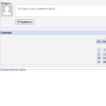
Войдите:
Отправить
Calendar
Пн
Вт
6
7
13
14
20
21
27
28
Полная версия сайта