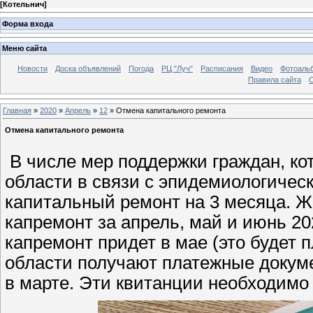
[
Котельнич
]
Форма входа
Меню сайта
Новости
Доска объявлений
Погода
РЦ "Луч"
Расписания
Видео
Фотоаль
Правила сайта
С
Главная
»
2020
»
Апрель
»
12
» Отмена капитального ремонта
Отмена капитального ремонта
В числе мер поддержки граждан, к
области в связи с эпидемиологическ
капитальный ремонт на 3 месяца. Ж
капремонт за апрель, май и июнь 20
капремонт придет в мае (это будет 
области получают платежные докум
в марте. Эти квитанции необходимо