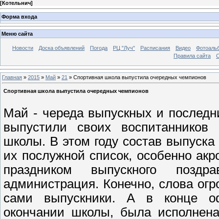
[
Котельнич
]
Форма входа
Меню сайта
Новости
Доска объявлений
Погода
РЦ "Луч"
Расписания
Видео
Фотоаль
Правила сайта
С
Главная
»
2015
»
Май
»
21
» Спортивная школа выпустила очередных чемпионов
Спортивная школа выпустила очередных чемпионов
Май - череда выпускных и последни
выпустили своих воспитанников 
школы. В этом году состав выпуска
их послужной список, особенно акр
праздником выпускного позд
администрация. Конечно, слова ог
сами выпускники. А в конце оф
окончании школы, была исполнена