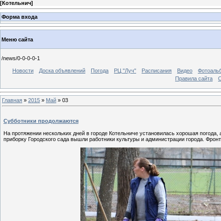
[
Котельнич
]
Форма входа
Меню сайта
/news/0-0-0-0-1
Новости
Доска объявлений
Погода
РЦ "Луч"
Расписания
Видео
Фотоаль
Правила сайта
С
Главная
»
2015
»
Май
»
03
Субботники продолжаются
На протяжении нескольких дней в городе Котельниче установилась хорошая погода, 
приборку Городского сада вышли работники культуры и администрации города. Фронт