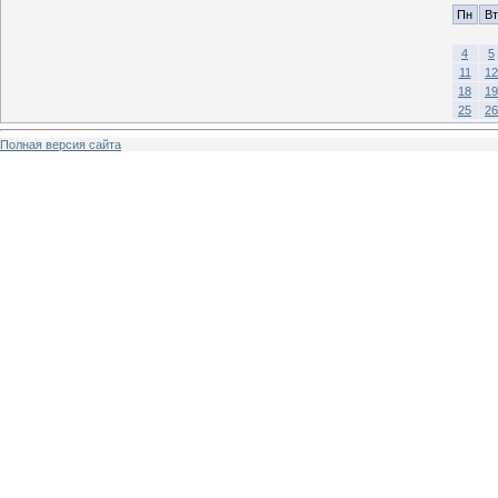
Пн
Вт
4
5
11
12
18
19
25
26
Полная версия сайта