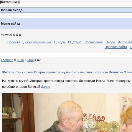
[
Котельнич
]
Форма входа
Меню сайта
/news/0-0-0-0-1
Новости
Доска объявлений
Погода
РЦ "Луч"
Расписания
Видео
Фотоаль
Правила сайта
С
Главная
»
2015
»
Май
»
02
Житель Ленинской Искры принес в музей письма отца с фронта Великой Оте
На днях в музей Истории крестьянства поселка Ленинская Искра были переданы 
погибшего героя Великой
Далее