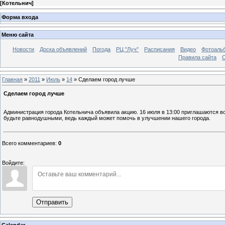
[
Котельнич
]
Форма входа
Меню сайта
Новости
Доска объявлений
Погода
РЦ "Луч"
Расписания
Видео
Фотоаль
Правила сайта
С
Главная
»
2011
»
Июль
»
14
» Сделаем город лучше
Сделаем город лучше
Администрация города Котельнича объявила акцию. 16 июля в 13:00 приглашаются в
будьте равнодушными, ведь каждый может помочь в улучшении нашего города.
Всего комментариев
:
0
Войдите:
Отправить