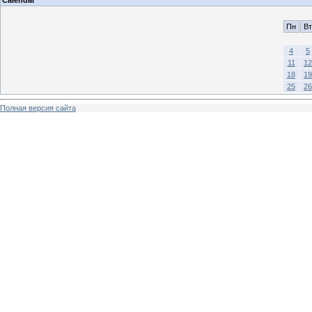
Calendar
Пн
Вт
4
5
11
12
18
19
25
26
Полная версия сайта