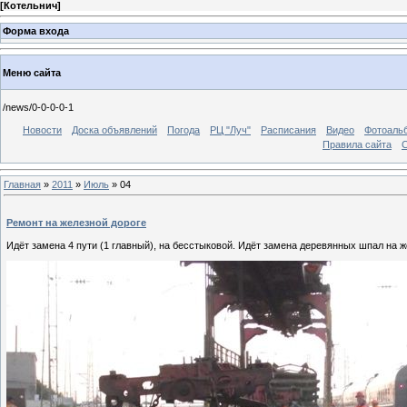
[
Котельнич
]
Форма входа
Меню сайта
/news/0-0-0-0-1
Новости
Доска объявлений
Погода
РЦ "Луч"
Расписания
Видео
Фотоаль
Правила сайта
С
Главная
»
2011
»
Июль
»
04
Ремонт на железной дороге
Идёт замена 4 пути (1 главный), на бесстыковой. Идёт замена деревянных шпал на