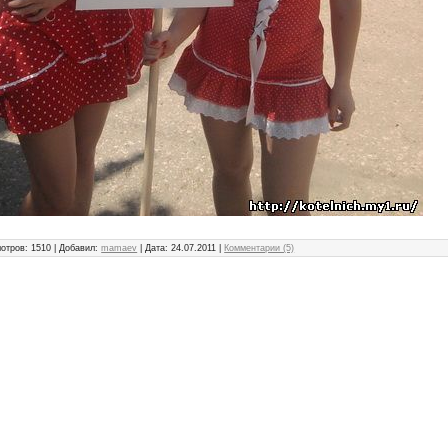
отров: 1510 | Добавил:
mamaev
| Дата:
24.07.2011
|
Комментарии (5)