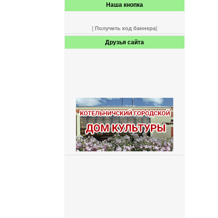
Наша кнопка
[
Получить код баннера
]
Друзья сайта