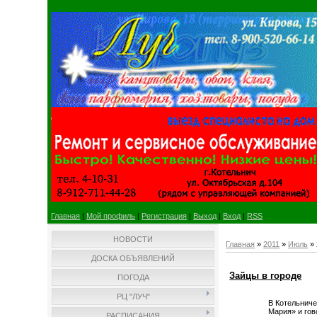
Главная
|
Мой профиль
|
Регистрация
|
Выход
|
Вход
|
RSS
НОВОСТИ
Главная
»
2011
»
Июль
»
ДОСКА ОБЪЯВЛЕНИЙ
Зайцы в городе
ПОГОДА
РЦ "ЛУЧ"
В Котельниче
Мария» и гов
РАСПИСАНИЯ