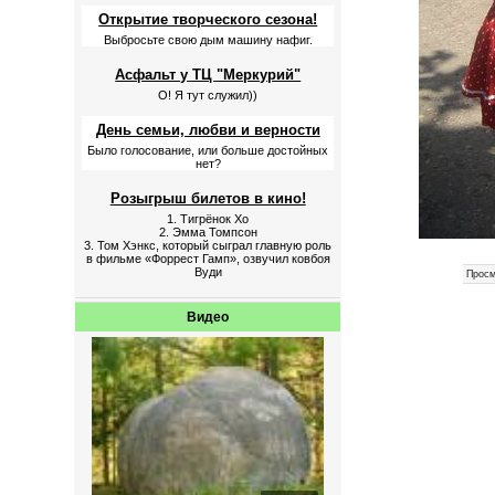
Открытие творческого сезона!
Выбросьте свою дым машину нафиг.
Асфальт у ТЦ "Меркурий"
О! Я тут служил))
День семьи, любви и верности
Было голосование, или больше достойных
нет?
Розыгрыш билетов в кино!
1. Тигрёнок Хо
2. Эмма Томпсон
3. Том Хэнкс, который сыграл главную роль
в фильме «Форрест Гамп», озвучил ковбоя
Вуди
Просм
Видео