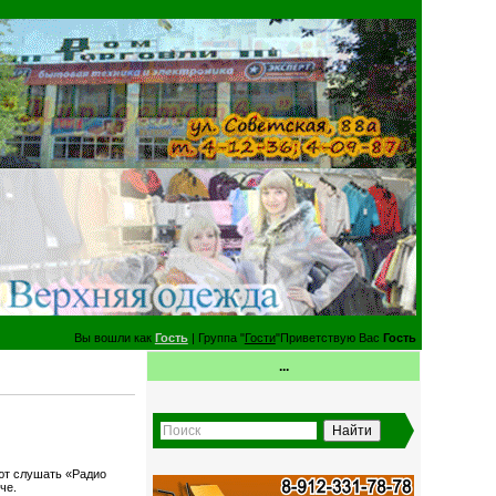
Вы вошли как
Гость
| Группа "
Гости
"Приветствую Вас
Гость
...
ают слушать «Радио
че.