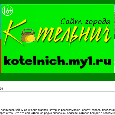
24
 появились зайцы от «Радио Мария», которые рассказывают новости города, предлаг
орят о том, что это единственное радио Кировской области, которое вещает в Котельни