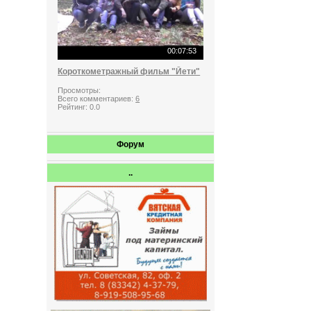
00:07:53
Короткометражный фильм "Йети"
Просмотры:
Всего комментариев:
6
Рейтинг:
0.0
Форум
..