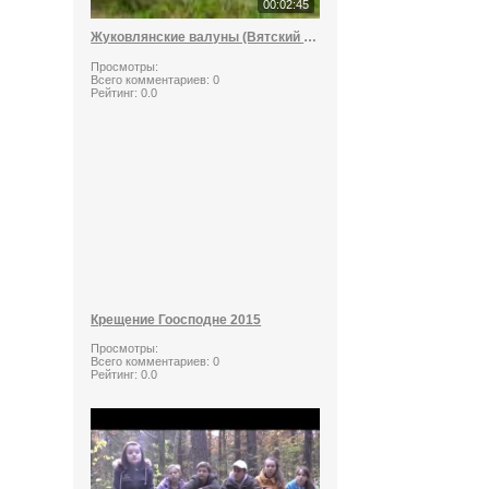
00:02:45
Жуковлянские валуны (Вятский стоунхендж)
Просмотры:
Всего комментариев:
0
Рейтинг:
0.0
Крещение Гоосподне 2015
Просмотры:
Всего комментариев:
0
Рейтинг:
0.0