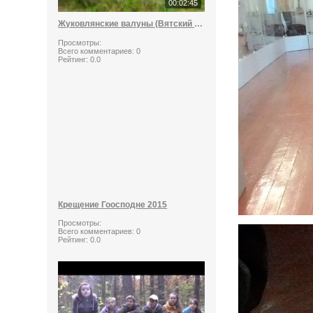
00:02:45
Жуковлянские валуны (Вятский стоунхендж)
Просмотры:
Всего комментариев:
0
Рейтинг:
0.0
Крещение Гоосподне 2015
Просмотры:
Всего комментариев:
0
Рейтинг:
0.0