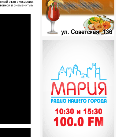
есный этап экскурсии,
нтовкой и знаменитым