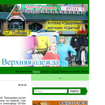
Вы вошли как
Гость
| Группа "
Гости
"Приветствую Вас
Гость
...
22:31:12
зей. Программа музея
жали на первый этап
 в атмосферу 50-60х