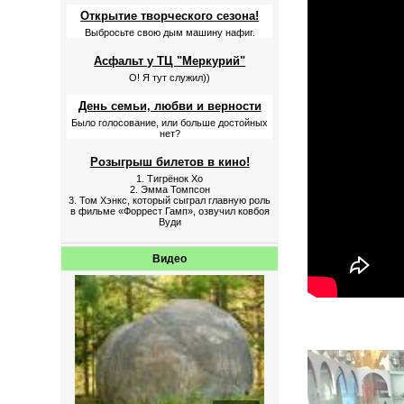
Открытие творческого сезона!
Выбросьте свою дым машину нафиг.
Асфальт у ТЦ "Меркурий"
О! Я тут служил))
День семьи, любви и верности
Было голосование, или больше достойных
нет?
Розыгрыш билетов в кино!
1. Тигрёнок Хо
2. Эмма Томпсон
3. Том Хэнкс, который сыграл главную роль
в фильме «Форрест Гамп», озвучил ковбоя
Вуди
Видео