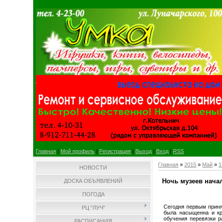
Главная
|
Мой профиль
|
Регистрация
|
Выход
|
Вход
|
RSS
Главная
»
2015
»
Май
»
1
НОВОСТИ
Ночь музеев нача
ДОСКА ОБЪЯВЛЕНИЙ
ПОГОДА
Сегодня первым приня
РЦ "ЛУЧ"
была насыщенна и кр
обучения перевязки р
РАСПИСАНИЯ