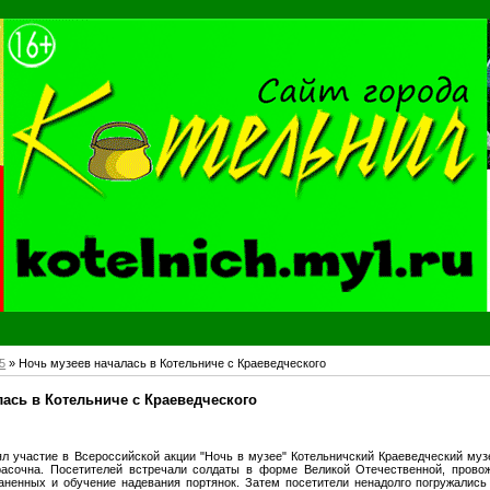
5
» Ночь музеев началась в Котельниче с Краеведческого
лась в Котельниче с Краеведческого
л участие в Всероссийской акции "Ночь в музее" Котельничский Краеведческий му
асочна. Посетителей встречали солдаты в форме Великой Отечественной, прово
аненных и обучение надевания портянок. Затем посетители ненадолго погружались