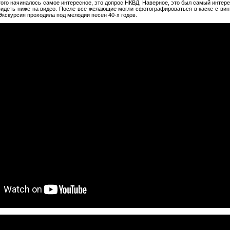
этого начиналось самое интересное, это допрос НКВД. Наверное, это был самый интер
идеть ниже на видео. После все желающие могли сфотографироваться в каске с ви
кскурсия проходила под мелодии песен 40-х годов.