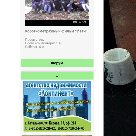
00:07:53
Короткометражный фильм "Йети"
Просмотры:
Всего комментариев:
6
Рейтинг:
0.0
Форум
..