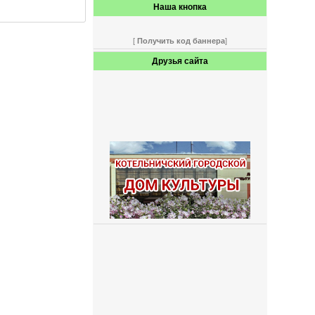
Наша кнопка
[
Получить код баннера
]
Друзья сайта