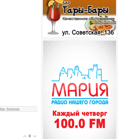
фии
,
Крещение
0