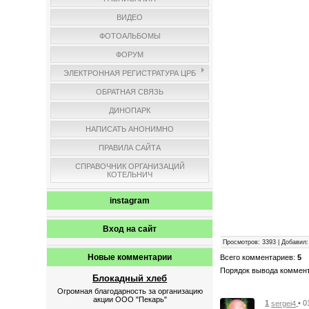
ВИДЕО
ФОТОАЛЬБОМЫ
ФОРУМ
ЭЛЕКТРОННАЯ РЕГИСТРАТУРА ЦРБ
ОБРАТНАЯ СВЯЗЬ
ДИНОПАРК
НАПИСАТЬ АНОНИМНО
ПРАВИЛА САЙТА
СПРАВОЧНИК ОРГАНИЗАЦИЙ
КОТЕЛЬНИЧ
instagram
Вход на сайт
Просмотров
: 3393 |
Добавил
Новые комментарии
Всего комментариев
:
5
Порядок вывода коммен
Блокадный хлеб
Огромная благодарность за организацию
акции ООО "Пекарь"
1
• 0
sergei4