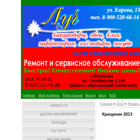
Главная
|
Мой профиль
|
Регистрация
|
Выход
|
Вход
|
RSS
Главная
»
2013
»
Январь
НОВОСТИ
Крещение 2013
ДОСКА ОБЪЯВЛЕНИЙ
ПОГОДА
РЦ "ЛУЧ"
РАСПИСАНИЯ