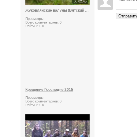
00:02:45
Жуковлянские валуны (Вятский стоунхендж)
Отправит
Просмотры:
Всего комментариев:
0
Рейтинг:
0.0
Крещение Гоосподне 2015
Просмотры:
Всего комментариев:
0
Рейтинг:
0.0