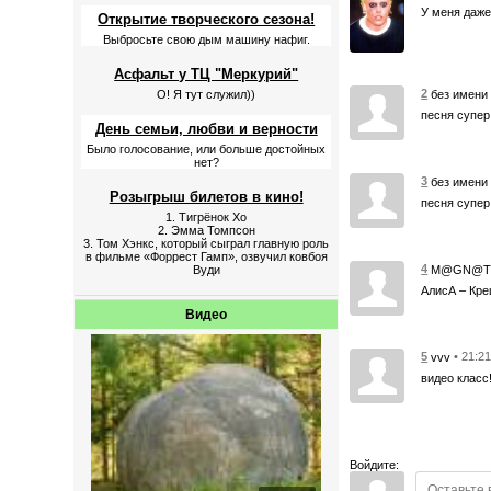
У меня даже
Открытие творческого сезона!
Выбросьте свою дым машину нафиг.
Асфальт у ТЦ "Меркурий"
2
без имени
О! Я тут служил))
песня супер
День семьи, любви и верности
Было голосование, или больше достойных
нет?
3
без имени
Розыгрыш билетов в кино!
песня супер !
1. Тигрёнок Хо
2. Эмма Томпсон
3. Том Хэнкс, который сыграл главную роль
в фильме «Форрест Гамп», озвучил ковбоя
4
M@GN@
Вуди
АлисА – Кр
Видео
5
• 21:2
vvv
видео класс!
Войдите: