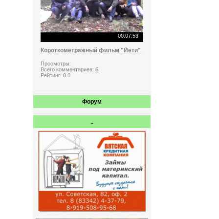
00:07:53
Короткометражный фильм "Йети"
Просмотры:
Всего комментариев:
6
Рейтинг:
0.0
Форум
..