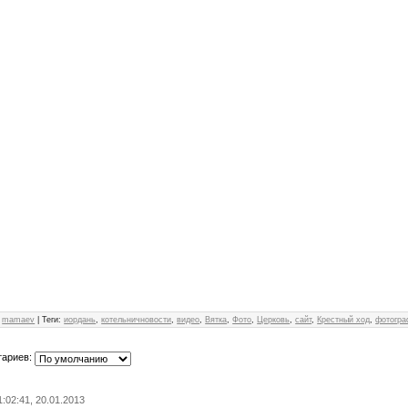
:
mamaev
|
Теги
:
иордань
,
котельничновости
,
видео
,
Вятка
,
Фото
,
Церковь
,
сайт
,
Крестный ход
,
фотогра
тариев:
1:02:41, 20.01.2013