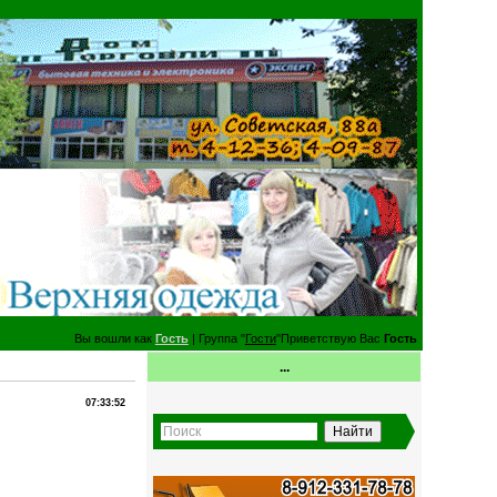
Вы вошли как
Гость
| Группа "
Гости
"Приветствую Вас
Гость
...
07:33:52