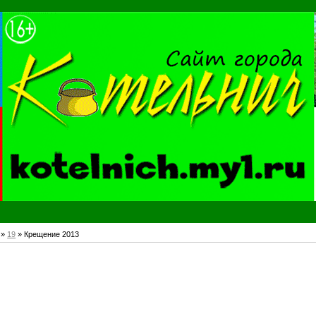
»
19
» Крещение 2013