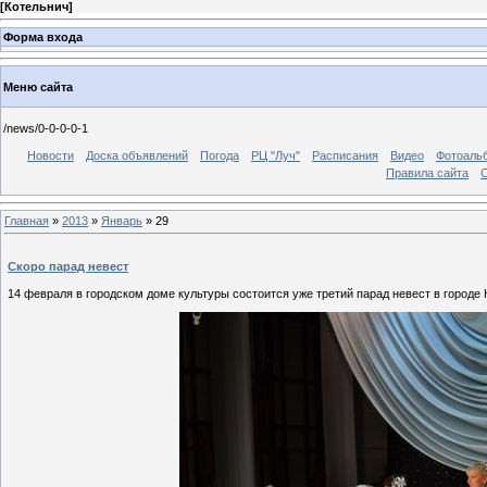
[
Котельнич
]
Форма входа
Меню сайта
/news/0-0-0-0-1
Новости
Доска объявлений
Погода
РЦ "Луч"
Расписания
Видео
Фотоаль
Правила сайта
С
Главная
»
2013
»
Январь
»
29
Скоро парад невест
14 февраля в городском доме культуры состоится уже третий парад невест в городе