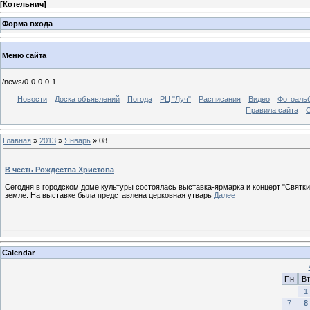
[
Котельнич
]
Форма входа
Меню сайта
/news/0-0-0-0-1
Новости
Доска объявлений
Погода
РЦ "Луч"
Расписания
Видео
Фотоаль
Правила сайта
С
Главная
»
2013
»
Январь
»
08
В честь Рождества Христова
Сегодня в городском доме культуры состоялась выставка-ярмарка и концерт "Святки
земле. На выставке была представлена церковная утварь
Далее
Calendar
Пн
Вт
1
7
8