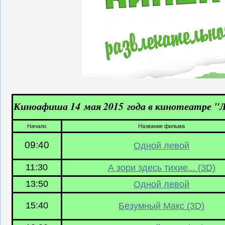
Киноафиша 14 мая 2015 года в кинотеатре "
Начало
Название фильма
09:40
Одной левой
11:30
А зори здесь тихие... (3D)
13:50
Одной левой
15:40
Безумный Макс (3D)