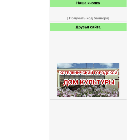
Наша кнопка
[
Получить код баннера
]
Друзья сайта