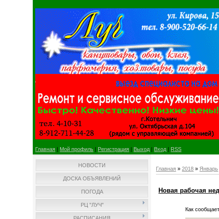
Главная
|
Мой профиль
|
Регистрация
|
Выход
|
Вход
|
RSS
НОВОСТИ
Главная
»
2018
»
Январь
ДОСКА ОБЪЯВЛЕНИЙ
Новая рабочая нед
ПОГОДА
РЦ "ЛУЧ"
Как сообщает
РАСПИСАНИЯ