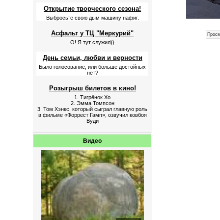
Открытие творческого сезона!
Выбросьте свою дым машину нафиг.
Асфальт у ТЦ "Меркурий"
Просм
О! Я тут служил))
День семьи, любви и верности
Было голосование, или больше достойных
нет?
Розыгрыш билетов в кино!
1. Тигрёнок Хо
2. Эмма Томпсон
3. Том Хэнкс, который сыграл главную роль
в фильме «Форрест Гамп», озвучил ковбоя
Вуди
Видео