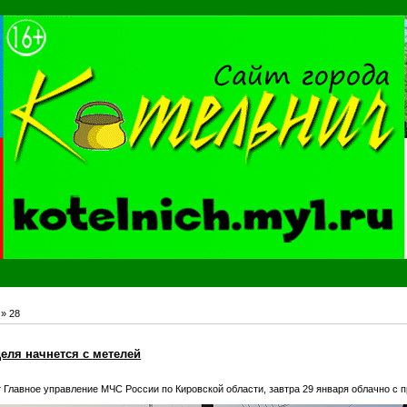
»
28
еля начнется с метелей
 Главное управление МЧС России по Кировской области, завтра 29 января облачно с