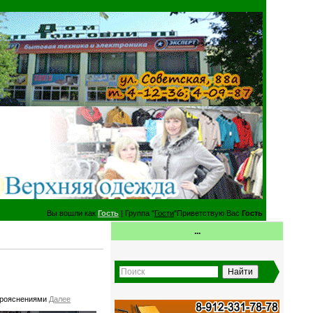
Вы вошли как
Гость
| Группа "
Гости
"Приветствую Вас
Гость
...
 прояснениями
Далее