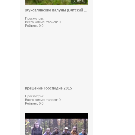
00:02:45
Жуковлянские валуны (Вятский стоунхендж)
Просмотры:
Всего комментариев:
0
Рейтинг:
0.0
Крещение Гоосподне 2015
Просмотры:
Всего комментариев:
0
Рейтинг:
0.0