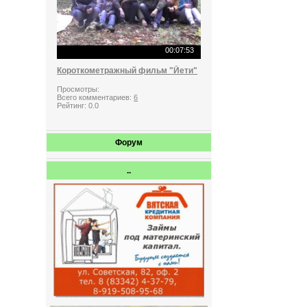
00:07:53
Короткометражный фильм "Йети"
Просмотры:
Всего комментариев:
6
Рейтинг:
0.0
Форум
..