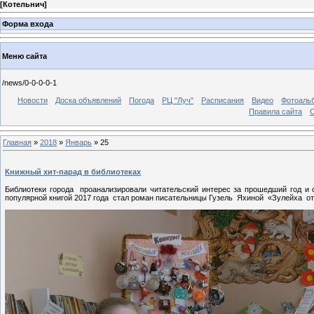
[
Котельнич
]
Форма входа
Меню сайта
/news/0-0-0-0-1
Новости
Доска объявлений
Погода
РЦ "Луч"
Расписания
Видео
Фотоаль
Правила сайта
С
Главная
»
2018
»
Январь
»
25
Книжный хит-парад в библиотеках
Библиотеки города проанализировали читательский интерес за прошедший год 
популярной книгой 2017 года стал роман писательницы Гузель Яхиной «Зулейха отк