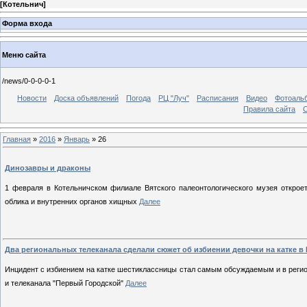
[
Котельнич
]
Форма входа
Меню сайта
/news/0-0-0-0-1
Новости
Доска объявлений
Погода
РЦ "Луч"
Расписания
Видео
Фотоаль
Правила сайта
С
Главная
»
2016
»
Январь
»
26
Динозавры и драконы
1 февраля в Котельничском филиале Вятского палеонтологического музея открое
облика и внутренних органов хищных
Далее
Два региональных телеканала сделали сюжет об избиении девочки на катке в
Инцидент с избиением на катке шестиклассницы стал самым обсуждаемым и в регио
и телеканала "Первый Городской
"
Далее