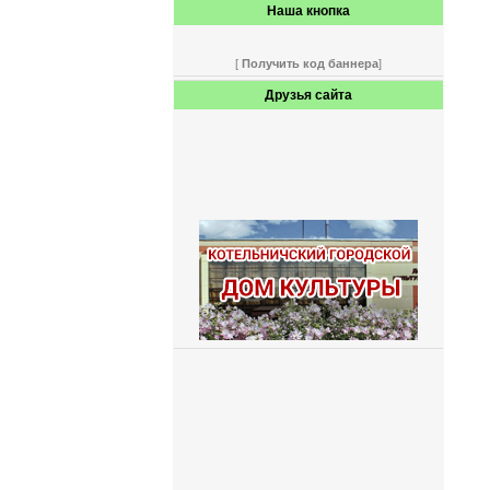
Наша кнопка
[
Получить код баннера
]
Друзья сайта