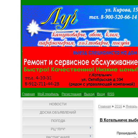
Главная
|
Мой профиль
|
Регистрация
|
Выход
|
Вход
|
RSS
НОВОСТИ
Главная
»
2016
»
Январь
ДОСКА ОБЪЯВЛЕНИЙ
В Котельниче выб
ПОГОДА
РЦ "ЛУЧ"
Прошедший, 
РАСПИСАНИЯ