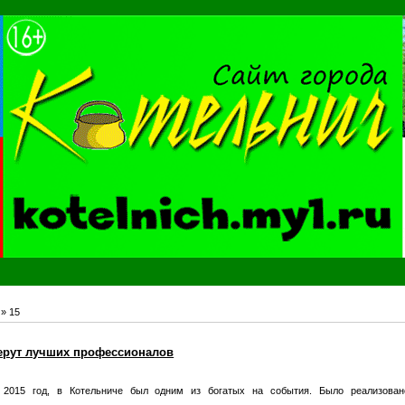
»
15
ерут лучших профессионалов
2015 год, в Котельниче был одним из богатых на события. Было реализован