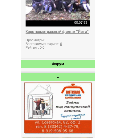
00:07:53
Короткометражный фильм "Йети"
Просмотры:
Всего комментариев:
6
Рейтинг:
0.0
Форум
..