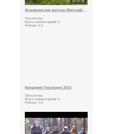
00:02:45
Жуковлянские валуны (Вятский стоунхендж)
Просмотры:
Всего комментариев:
0
Рейтинг:
0.0
Крещение Гоосподне 2015
Просмотры:
Всего комментариев:
0
Рейтинг:
0.0