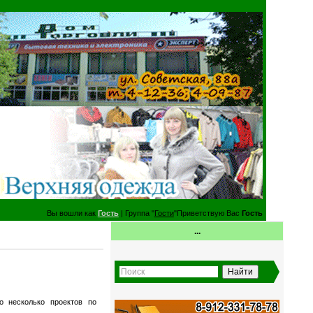
Вы вошли как
Гость
| Группа "
Гости
"Приветствую Вас
Гость
...
о несколько проектов по