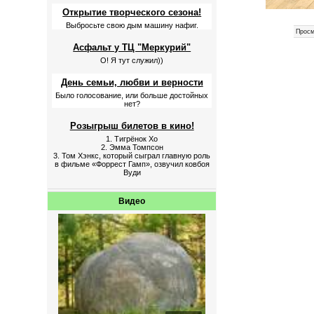
Открытие творческого сезона!
Выбросьте свою дым машину нафиг.
Просм
Асфальт у ТЦ "Меркурий"
О! Я тут служил))
День семьи, любви и верности
Было голосование, или больше достойных
нет?
Розыгрыш билетов в кино!
1. Тигрёнок Хо
2. Эмма Томпсон
3. Том Хэнкс, который сыграл главную роль
в фильме «Форрест Гамп», озвучил ковбоя
Вуди
Видео