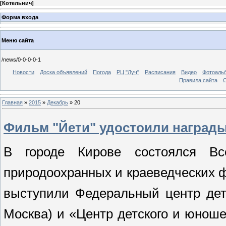
[
Котельнич
]
Форма входа
Меню сайта
/news/0-0-0-0-1
Новости
Доска объявлений
Погода
РЦ "Луч"
Расписания
Видео
Фотоаль
Правила сайта
С
Главная
»
2015
»
Декабрь
»
20
Фильм "Йети" удостоили награды
В городе
Кирове состоялся Все
природоохранных и краеведческих 
выступили Федеральный центр детс
Москва) и «Центр детского и юношес