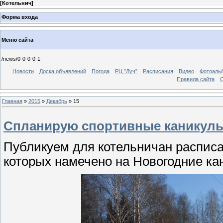
[
Котельнич
]
Форма входа
Меню сайта
/news/0-0-0-0-1
Новости
Доска объявлений
Погода
РЦ "Луч"
Расписания
Видео
Фотоаль
Правила сайта
С
Главная
»
2015
»
Декабрь
»
15
Спланирую спортивные каникул
Публикуем для котельничан распис
которых намечено на Новогодние к