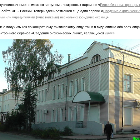
ункциональные возможности группы электронных сервисов «
Риски бизнеса: проверь 
 сайте ФНС России. Теперь здесь размещен еще один сервис «
Сведения о физически
ми или учредителями (участниками) нескольких юридических лиц
».
но получить как по конкретному физическому лицу, так и в виде списка обо всех лица
ектронного сервиса «Сведения о физических лицах, являющихся
Далее