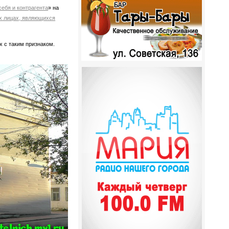
себя и контрагента
» на
х лицах, являющихся
х с таким признаком.