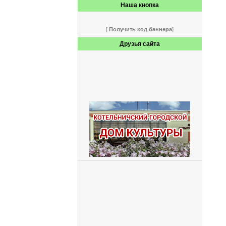
Наша кнопка
[
Получить код баннера
]
Друзья сайта