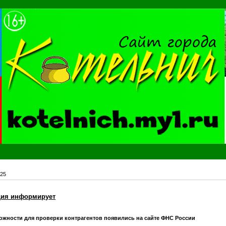
25
ция информирует
жности для проверки контрагентов появились на сайте ФНС России