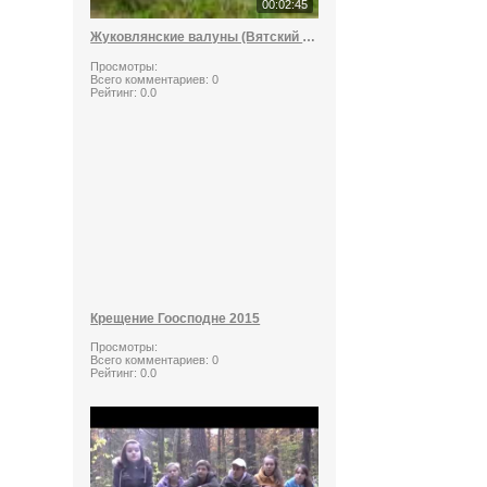
00:02:45
Жуковлянские валуны (Вятский стоунхендж)
Просмотры:
Всего комментариев:
0
Рейтинг:
0.0
Крещение Гоосподне 2015
Просмотры:
Всего комментариев:
0
Рейтинг:
0.0