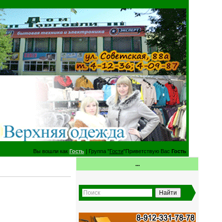
Вы вошли как
Гость
| Группа "
Гости
"Приветствую Вас
Гость
...